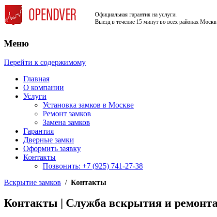
Официальная гарантия на услуги.
Выезд в течение 15 минут во всех районах Москв
Меню
Недорого, Срочный выезд бесплатно. К
Служба вскрытия и ремонта за
Перейти к содержимому
Главная
О компании
Услуги
Установка замков в Москве
Ремонт замков
Замена замков
Гарантия
Дверные замки
Оформить заявку
Контакты
Позвонить: +7 (925) 741-27-38
Вскрытие замков
/
Контакты
Контакты | Служба вскрытия и ремонта