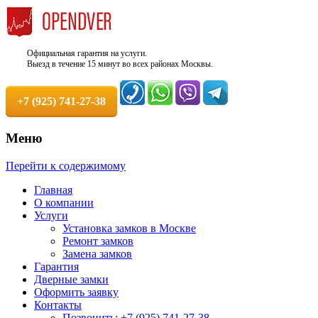
Официальная гарантия на услуги.
Выезд в течение 15 минут во всех районах Москвы.
+7 (925) 741-27-38
Меню
Недорого, Срочный выезд бесплатно.
Служба вскрытия и ремонта
Перейти к содержимому
Круглосуточно. 100% Гарантия!
замков +7 (925) 741-27-38
Главная
О компании
Услуги
Установка замков в Москве
Ремонт замков
Замена замков
Гарантия
Дверные замки
Оформить заявку
Контакты
Позвонить: +7 (925) 741-27-38