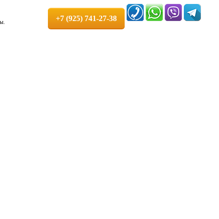
+7 (925) 741-27-38
ы.
руглосуточно. 100% Гарантия!
мков +7 (925) 741-27-38