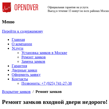
Официальная гарантия на услуги.
Выезд в течение 15 минут во всех районах Москв
Меню
Недорого, Срочный выезд бесплатно. К
Служба вскрытия и ремонта за
Перейти к содержимому
Главная
О компании
Услуги
Установка замков в Москве
Ремонт замков
Замена замков
Гарантия
Дверные замки
Оформить заявку
Контакты
Позвонить: +7 (925) 741-27-38
Вскрытие замков
/
Ремонт замков
Ремонт замков входной двери недорого!