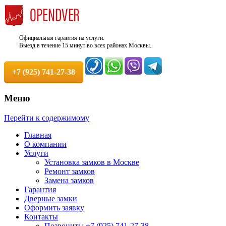
Официальная гарантия на услуги.
Выезд в течение 15 минут во всех районах Москвы.
+7 (925) 741-27-38
Меню
Недорого, Срочный выезд бесплатно.
Служба вскрытия и ремонта
Перейти к содержимому
Круглосуточно. 100% Гарантия!
замков +7 (925) 741-27-38
Главная
О компании
Услуги
Установка замков в Москве
Ремонт замков
Замена замков
Гарантия
Дверные замки
Оформить заявку
Контакты
Позвонить: +7 (925) 741-27-38