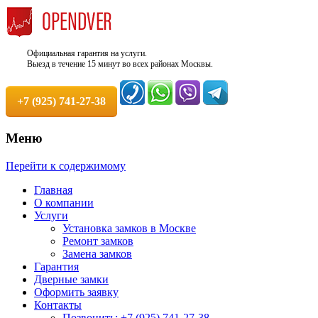
Официальная гарантия на услуги.
Выезд в течение 15 минут во всех районах Москвы.
+7 (925) 741-27-38
Меню
Недорого, Срочный выезд бесплатно.
Служба вскрытия и ремонта
Перейти к содержимому
Круглосуточно. 100% Гарантия!
замков +7 (925) 741-27-38
Главная
О компании
Услуги
Установка замков в Москве
Ремонт замков
Замена замков
Гарантия
Дверные замки
Оформить заявку
Контакты
Позвонить: +7 (925) 741-27-38