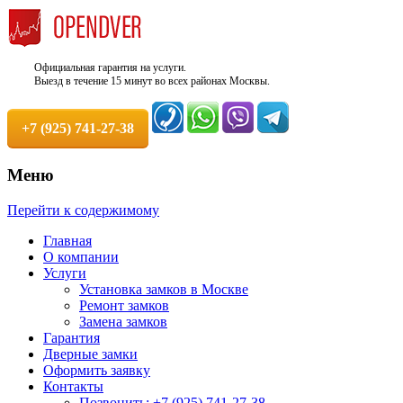
Официальная гарантия на услуги.
Выезд в течение 15 минут во всех районах Москвы.
+7 (925) 741-27-38
Меню
Недорого, Срочный выезд бесплатно.
Служба вскрытия и ремонта
Перейти к содержимому
Круглосуточно. 100% Гарантия!
замков +7 (925) 741-27-38
Главная
О компании
Услуги
Установка замков в Москве
Ремонт замков
Замена замков
Гарантия
Дверные замки
Оформить заявку
Контакты
Позвонить: +7 (925) 741-27-38