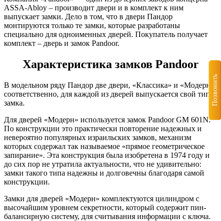
ASSA-Abloy – производит двери и в комплект к ним
выпускает замки. Дело в том, что в двери Пандор
монтируются только те замки, которые разработаны
специально для одноименных дверей. Покупатель получает
комплект – дверь и замок Pandoor.
Характеристика замков Pandoor
Позвонить
В модельном ряду Пандор две двери, «Классика» и «Модерн»,
соответственно, для каждой из дверей выпускается свой тип
замка.
Для дверей «Модерн» используется замок Pandoor GM 601N.
По конструкции это практически повторение надежных и
невероятно популярных израильских замков, механизм
которых содержал так называемое «прямое геометрическое
запирание». Эта конструкция была изобретена в 1974 году и
до сих пор не утратила актуальности, что не удивительно:
замки такого типа надежны и долговечны благодаря самой
конструкции.
Замки для дверей «Модерн» комплектуются цилиндром с
высочайшим уровнем секретности, который содержит пин-
балансирную систему, для считывания информации с ключа.