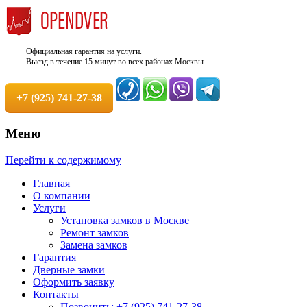
Официальная гарантия на услуги.
Выезд в течение 15 минут во всех районах Москвы.
+7 (925) 741-27-38
Меню
Недорого, Срочный выезд бесплатно.
Служба вскрытия и ремонта
Перейти к содержимому
Круглосуточно. 100% Гарантия!
замков +7 (925) 741-27-38
Главная
О компании
Услуги
Установка замков в Москве
Ремонт замков
Замена замков
Гарантия
Дверные замки
Оформить заявку
Контакты
Позвонить: +7 (925) 741-27-38