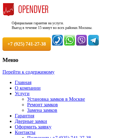
Официальная гарантия на услуги.
Выезд в течение 15 минут во всех районах Москвы.
+7 (925) 741-27-38
Меню
Недорого, Срочный выезд бесплатно.
Служба вскрытия и ремонта
Перейти к содержимому
Круглосуточно. 100% Гарантия!
замков +7 (925) 741-27-38
Главная
О компании
Услуги
Установка замков в Москве
Ремонт замков
Замена замков
Гарантия
Дверные замки
Оформить заявку
Контакты
Позвонить: +7 (925) 741-27-38