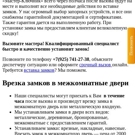
«Мастер-Ключник» всего через полчаса после вызова будут на
месте и выполнят все необходимые действия по вставке
замков. У нас огромный выбор запорных устройств, и все они
снабжены гарантийной документацией и сертификатами.
Также гарантия дается на выполненную работу. При
установке замка мы предоставляем клиентам великолепную
скидку!
Позвонить
Вызовите мастера!
Квалифицированный специалист
быстро и качественно установит замок!
Позвоните по телефону
+7(925) 741-27-38
, объясните
диспетчеру ситуацию или оформите
срочный вызов
онлайн.
Требуется
вставка замков
? Мы поможем.
Врезка замков в межкомнатные двери
Наши специалисты могут приехать к Вам
в течение
часа
после вызова и произведут врезку замка в
межкомнатную дверь или металлическую входную.
Мы устанавливаем замки в двери всех видов:
металлические, деревянные, бронированные,
межкомнатные с предоставлением гарантий.
Устанавливаем замки: врезные, накладные, навесные.
Врезать замок в межкомнатную дверь — цена от 2000