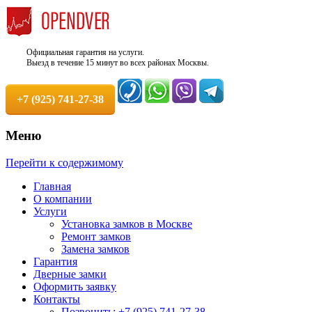
Официальная гарантия на услуги.
Выезд в течение 15 минут во всех районах Москвы.
+7 (925) 741-27-38
Меню
Недорого, Срочный выезд бесплатно.
Служба вскрытия и ремонта
Перейти к содержимому
Круглосуточно. 100% Гарантия!
замков +7 (925) 741-27-38
Главная
О компании
Услуги
Установка замков в Москве
Ремонт замков
Замена замков
Гарантия
Дверные замки
Оформить заявку
Контакты
Позвонить: +7 (925) 741-27-38