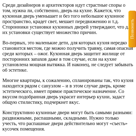
Среди дизайнеров и архитекторов идут страстные споры о
том, нужна ли, собственно, дверь на кухне. Кажется, что
кухонная дверь уменьшает и без того небольшое кухонное
пространство, крадет свет, мешает передвижению и т.д.
Позвонить
Сторонники установки кухонных дверей утверждают, что для
их установки существует множество причин.
Во-первых, это маленькие дети, для которых кухня нередко
становится местом, где можно получить травму, самая опасная
среди которых – ожог. Кухонная дверь защитит жилище от
посторонних запахов даже в том случае, если на кухне
установлена мощная вытяжка. И наконец, не следует забывать
об эстетике.
Многие квартиры, к сожалению, спланированы так, что кухня
находится рядом с санузлом – и в этом случае дверь, кроме
эстетического, имеет прямое практическое назначение. Со
вкусом подобранная дверь украсит интерьер кухни, задаст
общую стилистику, подчеркнет вкус.
Конструктивно кухонные двери могут быть самыми разными:
раздвижными, распашными, складными. Нужно только
учесть, что распашные двери действительно могут «съесть»
кусочек помещения.