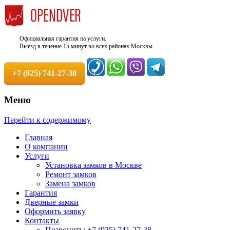
Официальная гарантия на услуги.
Выезд в течение 15 минут во всех районах Москвы.
+7 (925) 741-27-38
Меню
Недорого, Срочный выезд бесплатно.
Служба вскрытия и ремонта
Перейти к содержимому
Круглосуточно. 100% Гарантия!
замков +7 (925) 741-27-38
Главная
О компании
Услуги
Установка замков в Москве
Ремонт замков
Замена замков
Гарантия
Дверные замки
Оформить заявку
Контакты
Позвонить: +7 (925) 741-27-38