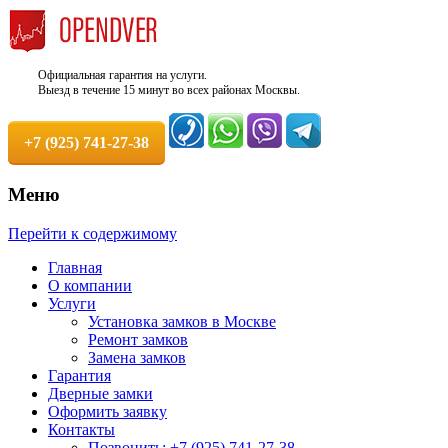
Официальная гарантия на услуги.
Выезд в течение 15 минут во всех районах Москвы.
+7 (925) 741-27-38
Меню
Недорого, Срочный выезд бесплатно.
Служба вскрытия и ремонта
Перейти к содержимому
Круглосуточно. 100% Гарантия!
замков +7 (925) 741-27-38
Главная
О компании
Услуги
Установка замков в Москве
Ремонт замков
Замена замков
Гарантия
Дверные замки
Оформить заявку
Контакты
Позвонить: +7 (925) 741-27-38