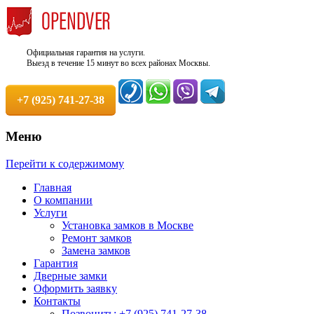
Официальная гарантия на услуги.
Выезд в течение 15 минут во всех районах Москвы.
+7 (925) 741-27-38
Меню
Недорого, Срочный выезд бесплатно.
Служба вскрытия и ремонта
Перейти к содержимому
Круглосуточно. 100% Гарантия!
замков +7 (925) 741-27-38
Главная
О компании
Услуги
Установка замков в Москве
Ремонт замков
Замена замков
Гарантия
Дверные замки
Оформить заявку
Контакты
Позвонить: +7 (925) 741-27-38