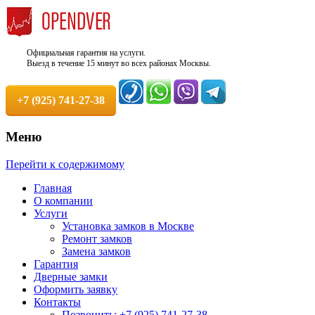
Официальная гарантия на услуги.
Выезд в течение 15 минут во всех районах Москвы.
+7 (925) 741-27-38
Меню
Недорого, Срочный выезд бесплатно.
Служба вскрытия и ремонта
Перейти к содержимому
Круглосуточно. 100% Гарантия!
замков +7 (925) 741-27-38
Главная
О компании
Услуги
Установка замков в Москве
Ремонт замков
Замена замков
Гарантия
Дверные замки
Оформить заявку
Контакты
Позвонить: +7 (925) 741-27-38