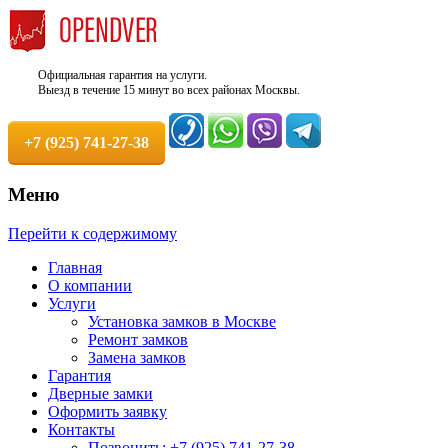
Официальная гарантия на услуги.
Выезд в течение 15 минут во всех районах Москвы.
+7 (925) 741-27-38
Меню
Недорого, Срочный выезд бесплатно.
Служба вскрытия и ремонта
Перейти к содержимому
Круглосуточно. 100% Гарантия!
замков +7 (925) 741-27-38
Главная
О компании
Услуги
Установка замков в Москве
Ремонт замков
Замена замков
Гарантия
Дверные замки
Оформить заявку
Контакты
Позвонить: +7 (925) 741-27-38