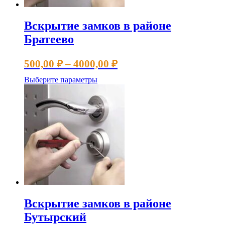
Вскрытие замков в районе
Братеево
Диапазон
500,00
₽
–
4000,00
₽
цен:
Этот
Выберите параметры
500,00 ₽
товар
имеет
–
несколько
4000,00 ₽
вариаций.
Опции
можно
выбрать
на
странице
товара.
Вскрытие замков в районе
Бутырский