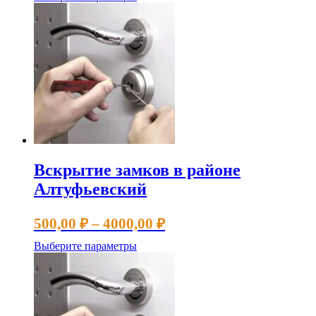
500,00 ₽
товар
имеет
–
несколько
4000,00 ₽
вариаций.
Опции
можно
выбрать
на
странице
товара.
Вскрытие замков в районе
Алтуфьевский
Диапазон
500,00
₽
–
4000,00
₽
цен:
Этот
Выберите параметры
500,00 ₽
товар
имеет
–
несколько
4000,00 ₽
вариаций.
Опции