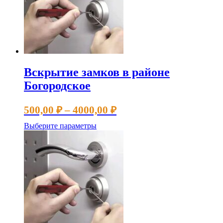
можно
выбрать
на
странице
товара.
Вскрытие замков в районе
Богородское
Диапазон
500,00
₽
–
4000,00
₽
цен:
Этот
Выберите параметры
500,00 ₽
товар
имеет
–
несколько
4000,00 ₽
вариаций.
Опции
можно
выбрать
на
странице
товара.