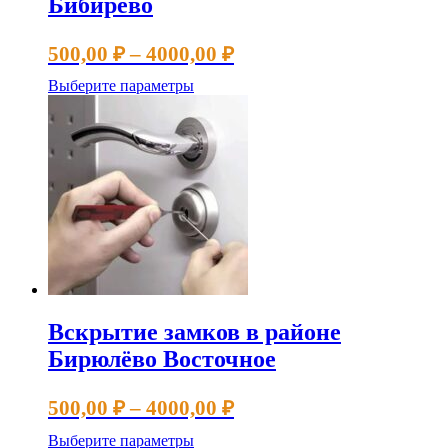
Бибирево
Диапазон
500,00
₽
–
4000,00
₽
цен:
Этот
Выберите параметры
500,00 ₽
товар
имеет
–
несколько
4000,00 ₽
вариаций.
Опции
можно
выбрать
на
странице
товара.
Вскрытие замков в районе
Бирюлёво Восточное
Диапазон
500,00
₽
–
4000,00
₽
цен:
Этот
Выберите параметры