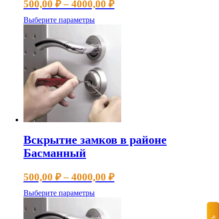
Диапазон
500,00
₽
–
4000,00
₽
цен:
Этот
Выберите параметры
500,00 ₽
товар
имеет
–
несколько
4000,00 ₽
вариаций.
Опции
можно
выбрать
на
странице
товара.
Вскрытие замков в районе
Басманный
Диапазон
500,00
₽
–
4000,00
₽
цен:
Этот
Выберите параметры
500,00 ₽
товар
имеет
–
несколько