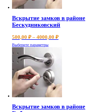
товара.
Вскрытие замков в районе
Бескудниковский
Диапазон
500,00
₽
–
4000,00
₽
цен:
Этот
Выберите параметры
500,00 ₽
товар
имеет
–
несколько
4000,00 ₽
вариаций.
Опции
можно
выбрать
на
странице
товара.
Вскрытие замков в районе