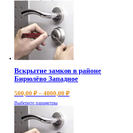
500,00 ₽
товар
имеет
–
несколько
4000,00 ₽
вариаций.
Опции
можно
выбрать
на
странице
товара.
Вскрытие замков в районе
Бирюлёво Западное
Диапазон
500,00
₽
–
4000,00
₽
цен:
Этот
Выберите параметры
500,00 ₽
товар
имеет
–
несколько
4000,00 ₽
вариаций.
Опции