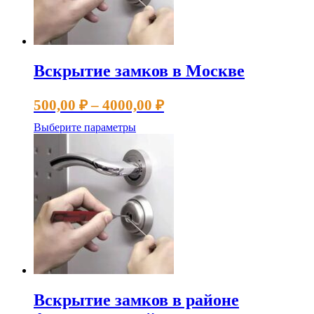
Вскрытие замков в Москве
Диапазон
500,00
₽
–
4000,00
₽
цен:
Этот
Выберите параметры
500,00 ₽
товар
имеет
–
несколько
4000,00 ₽
вариаций.
Опции
можно
выбрать
на
странице
товара.
Вскрытие замков в районе