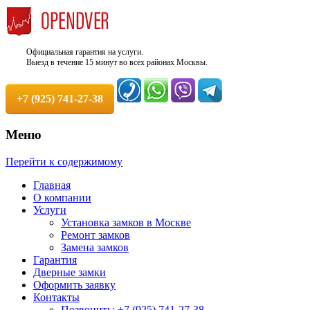
Официальная гарантия на услуги.
Выезд в течение 15 минут во всех районах Москвы.
+7 (925) 741-27-38
Меню
Недорого, Срочный выезд бесплатно.
Служба вскрытия и ремонта
Перейти к содержимому
Круглосуточно. 100% Гарантия!
замков +7 (925) 741-27-38
Главная
О компании
Услуги
Установка замков в Москве
Ремонт замков
Замена замков
Гарантия
Дверные замки
Оформить заявку
Контакты
Позвонить: +7 (925) 741-27-38