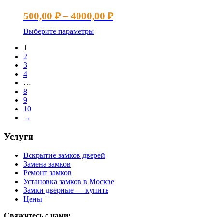
Диапазон
500,00
₽
–
4000,00
₽
цен:
Этот
Выберите параметры
500,00 ₽
товар
1
имеет
–
2
несколько
4000,00 ₽
3
вариаций.
4
Опции
…
можно
8
выбрать
9
на
10
странице
→
товара.
Услуги
Вскрытие замков дверей
Замена замков
Ремонт замков
Установка замков в Москве
Замки дверные — купить
Цены
Свяжитесь с нами: