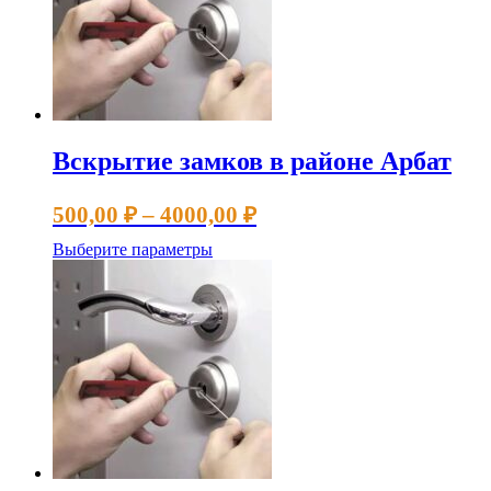
можно
выбрать
на
странице
товара.
Вскрытие замков в районе Арбат
Диапазон
500,00
₽
–
4000,00
₽
цен:
Этот
Выберите параметры
500,00 ₽
товар
имеет
–
несколько
4000,00 ₽
вариаций.
Опции
можно
выбрать
на
странице
товара.