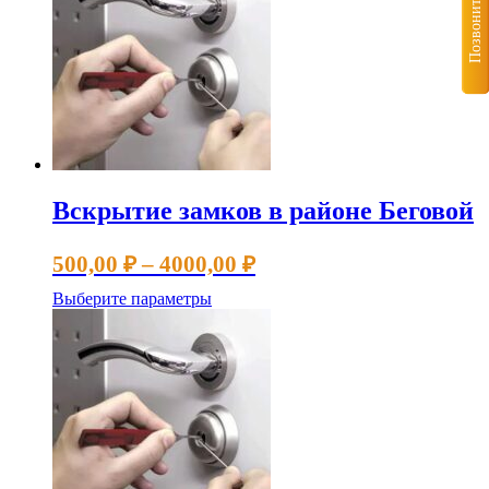
Позвонить
4000,00 ₽
вариаций.
Опции
можно
выбрать
на
странице
товара.
Вскрытие замков в районе Беговой
Диапазон
500,00
₽
–
4000,00
₽
цен:
Этот
Выберите параметры
500,00 ₽
товар
имеет
–
несколько
4000,00 ₽
вариаций.
Опции
можно
выбрать
на
странице