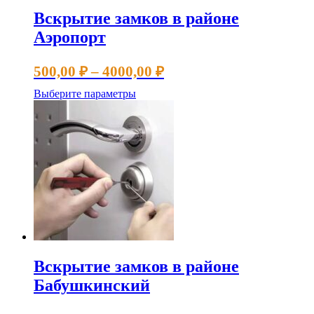
Вскрытие замков в районе
Аэропорт
Диапазон
500,00
₽
–
4000,00
₽
цен:
Этот
Выберите параметры
500,00 ₽
товар
имеет
–
несколько
4000,00 ₽
вариаций.
Опции
можно
выбрать
на
странице
товара.
Вскрытие замков в районе
Бабушкинский