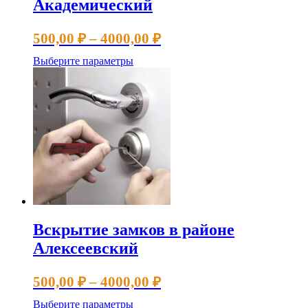
Академический
Диапазон
500,00
₽
–
4000,00
₽
цен:
Этот
Выберите параметры
500,00 ₽
товар
имеет
–
несколько
4000,00 ₽
вариаций.
Опции
можно
выбрать
на
странице
товара.
Вскрытие замков в районе
Алексеевский
Диапазон
500,00
₽
–
4000,00
₽
цен:
Этот
Выберите параметры