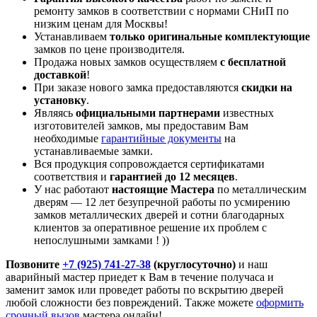
ремонту замков в соответствии с нормами СНиП по
низким ценам для Москвы!
Устанавливаем
только оригинальные комплектующие
замков по цене производителя.
Продажа новых замков осуществляем
с бесплатной
доставкой
!
При заказе нового замка предоставляются
скидки на
установку
.
Являясь
официальными партнерами
известных
изготовителей замков, мы предоставим Вам
необходимые
гарантийные документы
на
устанавливаемые замки.
Вся продукция сопровождается сертификатами
соответствия и
гарантией до 12 месяцев
.
У нас работают
настоящие Мастера
по металлическим
дверям — 12 лет безупречной работы по усмирению
замков металлических дверей и сотни благодарных
клиентов за оперативное решение их проблем с
непослушными замками ! ))
Позвоните
+7 (925) 741-27-38
(круглосуточно)
и наш
аварийный мастер приедет к Вам в течение получаса и
заменит замок или проведет работы по вскрытию дверей
любой сложности без повреждений. Также можете
оформить
срочный вызов
мастера онлайн!