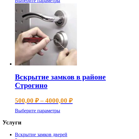
Этот
Выберите параметры
500,00 ₽
товар
имеет
–
несколько
4000,00 ₽
вариаций.
Опции
можно
выбрать
на
странице
товара.
Вскрытие замков в районе
Строгино
Диапазон
500,00
₽
–
4000,00
₽
цен:
Этот
Выберите параметры
500,00 ₽
товар
имеет
–
Услуги
несколько
4000,00 ₽
вариаций.
Вскрытие замков дверей
Опции