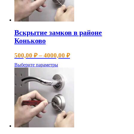
Вскрытие замков в районе
Коньково
Диапазон
500,00
₽
–
4000,00
₽
цен:
Этот
Выберите параметры
500,00 ₽
товар
имеет
–
несколько
4000,00 ₽
вариаций.
Опции
можно
выбрать
на
странице
товара.