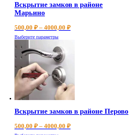
Вскрытие замков в районе
Марьино
Диапазон
500,00
₽
–
4000,00
₽
цен:
Этот
Выберите параметры
500,00 ₽
товар
имеет
–
несколько
4000,00 ₽
вариаций.
Опции
можно
выбрать
на
странице
товара.
Вскрытие замков в районе Перово
Диапазон
500,00
₽
–
4000,00
₽
цен: