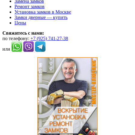
Замена замков
можно
Ремонт замков
выбрать
Установка замков в Москве
на
Замки дверные — купить
странице
Цены
товара.
Свяжитесь с нами:
по телефону:
+7 (925) 741-27-38
или