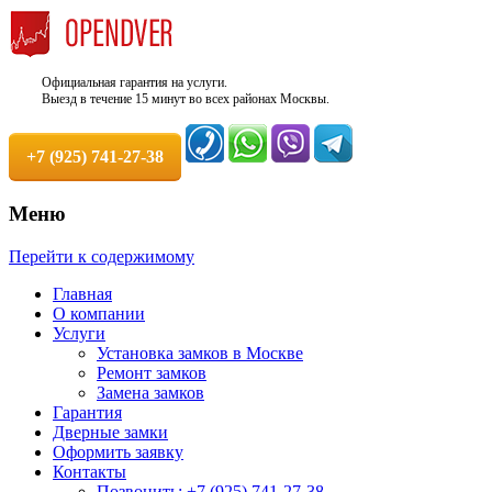
Официальная гарантия на услуги.
Выезд в течение 15 минут во всех районах Москвы.
+7 (925) 741-27-38
Меню
Недорого, Срочный выезд бесплатно.
Служба вскрытия и ремонта
Перейти к содержимому
Круглосуточно. 100% Гарантия!
замков +7 (925) 741-27-38
Главная
О компании
Услуги
Установка замков в Москве
Ремонт замков
Замена замков
Гарантия
Дверные замки
Оформить заявку
Контакты
Позвонить: +7 (925) 741-27-38