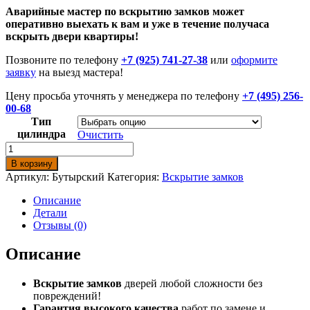
Аварийные мастер по вскрытию замков может
оперативно выехать к вам и уже в течение получаса
вскрыть двери квартиры!
Позвоните по телефону
+7 (925) 741-27-38
или
оформите
заявку
на выезд мастера!
Цену просьба уточнять у менеджера по телефону
+7 (495) 256-
00-68
Тип
цилиндра
Очистить
Количество
товара
В корзину
Вскрытие
Артикул:
Бутырский
Категория:
Вскрытие замков
замков
в
Описание
районе
Детали
Бутырский
Отзывы (0)
Описание
Вскрытие замков
дверей любой сложности без
повреждений!
Гарантия высокого качества
работ по замене и