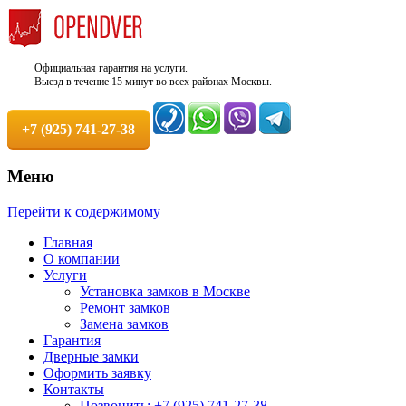
Официальная гарантия на услуги.
Выезд в течение 15 минут во всех районах Москвы.
+7 (925) 741-27-38
Меню
Недорого, Срочный выезд бесплатно.
Служба вскрытия и ремонта
Перейти к содержимому
Круглосуточно. 100% Гарантия!
замков +7 (925) 741-27-38
Главная
О компании
Услуги
Установка замков в Москве
Ремонт замков
Замена замков
Гарантия
Дверные замки
Оформить заявку
Контакты
Позвонить: +7 (925) 741-27-38