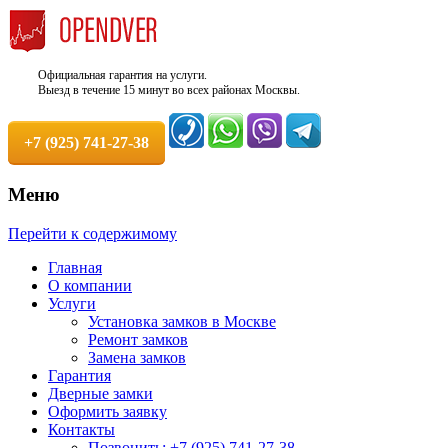
Официальная гарантия на услуги.
Выезд в течение 15 минут во всех районах Москвы.
+7 (925) 741-27-38
Меню
Недорого, Срочный выезд бесплатно.
Служба вскрытия и ремонта
Перейти к содержимому
Круглосуточно. 100% Гарантия!
замков +7 (925) 741-27-38
Главная
О компании
Услуги
Установка замков в Москве
Ремонт замков
Замена замков
Гарантия
Дверные замки
Оформить заявку
Контакты
Позвонить: +7 (925) 741-27-38