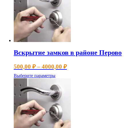
4000,00 ₽
вариаций.
Опции
можно
выбрать
на
странице
товара.
Вскрытие замков в районе Перово
Диапазон
500,00
₽
–
4000,00
₽
цен:
Этот
Выберите параметры
500,00 ₽
товар
имеет
–
несколько
4000,00 ₽
вариаций.
Опции
можно
выбрать
на
странице
товара.