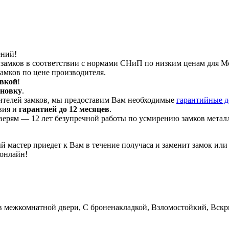
ений!
 замков в соответствии с нормами СНиП по низким ценам для М
амков по цене производителя.
авкой
!
ановку
.
ителей замков, мы предоставим Вам необходимые
гарантийные 
вия и
гарантией до 12 месяцев
.
ерям — 12 лет безупречной работы по усмирению замков металл
й мастер приедет к Вам в течение получаса и заменит замок ил
онлайн!
 межкомнатной двери, С броненакладкой, Взломостойкий, Вскры