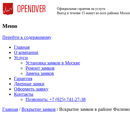
Официальная гарантия на услуги.
Выезд в течение 15 минут во всех районах Москв
Меню
Недорого, Срочный выезд бесплатно. К
Служба вскрытия и ремонта за
Перейти к содержимому
Главная
О компании
Услуги
Установка замков в Москве
Ремонт замков
Замена замков
Гарантия
Дверные замки
Оформить заявку
Контакты
Позвонить: +7 (925) 741-27-38
Главная
/
Вскрытие замков
/ Вскрытие замков в районе Филимо