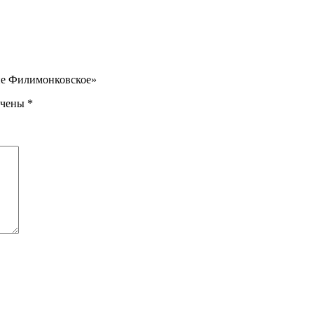
оне Филимонковское»
ечены
*