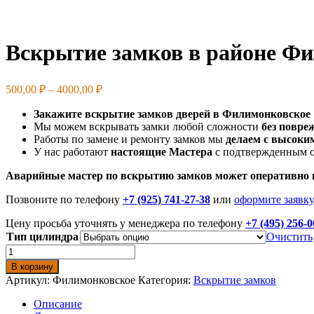
Вскрытие замков в районе Ф
Диапазон
500,00
₽
–
4000,00
₽
цен:
Закажите вскрытие замков дверей в Филимонковское
500,00 ₽
Мы можем вскрывать замки любой сложности
без повре
–
Работы по замене и ремонту замков мы
делаем с высоки
4000,00 ₽
У нас работают
настоящие Мастера
с подтвержденным о
Аварийные мастер по вскрытию замков может оперативно в
Позвоните по телефону
+7 (925) 741-27-38
или
оформите заявк
Цену просьба уточнять у менеджера по телефону
+7 (495) 256-0
Тип цилиндра
Очистить
Количество
товара
В корзину
Вскрытие
Артикул:
Филимонковское
Категория:
Вскрытие замков
замков
в
Описание
районе