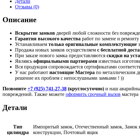
Детали
Филимонковское
Отзывы (0)
Описание
Вскрытие замков
дверей любой сложности без поврежд
Гарантия высокого качества
работ по замене и ремонту
Устанавливаем
только оригинальные комплектующие
з
Продажа новых замков осуществляем
с бесплатной дост
При заказе нового замка предоставляются
скидки на уст
Являясь
официальными партнерами
известных изготов
Вся продукция сопровождается сертификатами соответст
У нас работают
настоящие Мастера
по металлическим дв
решение их проблем с непослушными замками ! ))
Позвоните
+7 (925) 741-27-38
(круглосуточно)
и наш аварийны
повреждений. Также можете
оформить срочный вызов
мастера 
Детали
Тип
Импорнтый замок, Отечественный замок, Замок в
цилиндра
конструкции, Почтовый ящик