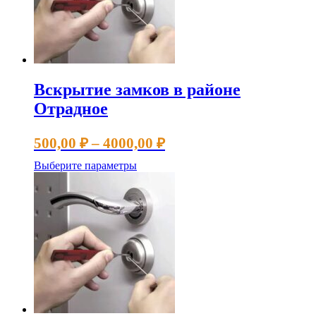
Вскрытие замков в районе
Отрадное
Диапазон
500,00
₽
–
4000,00
₽
цен:
Этот
Выберите параметры
500,00 ₽
товар
имеет
–
несколько
4000,00 ₽
вариаций.
Опции
можно
выбрать
на
странице
товара.