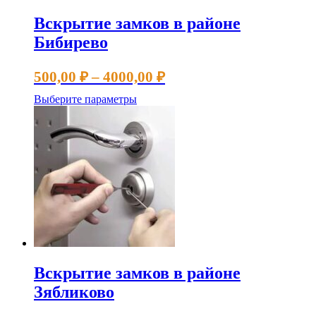
Вскрытие замков в районе
Бибирево
Диапазон
500,00
₽
–
4000,00
₽
цен:
Этот
Выберите параметры
500,00 ₽
товар
имеет
–
несколько
4000,00 ₽
вариаций.
Опции
можно
выбрать
на
странице
товара.
Вскрытие замков в районе
Зябликово