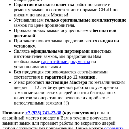
Гарантия высокого качества
работ по замене и
ремонту замков в соответствии с нормами СНиП по
низким ценам для Москвы!
Устанавливаем
только оригинальные комплектующие
замков по цене производителя.
Продажа новых замков осуществляем
с бесплатной
доставкой
!
При заказе нового замка предоставляются
скидки на
установку
.
Являясь
официальными партнерами
известных
изготовителей замков, мы предоставим Вам
необходимые
гарантийные документы
на
устанавливаемые замки.
Вся продукция сопровождается сертификатами
соответствия и
гарантией до 12 месяцев
.
У нас работают
настоящие Мастера
по металлическим
дверям — 12 лет безупречной работы по усмирению
замков металлических дверей и сотни благодарных
клиентов за оперативное решение их проблем с
непослушными замками ! ))
Позвоните
+7 (925) 741-27-38
(круглосуточно)
и наш
аварийный мастер приедет к Вам в течение получаса и
заменит замок или проведет работы по вскрытию дверей
любой сложности без повреждений. Также можете
оформить