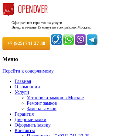
Официальная гарантия на услуги.
Выезд в течение 15 минут во всех районах Москвы.
+7 (925) 741-27-38
Меню
Недорого, Срочный выезд бесплатно.
Служба вскрытия и ремонта
Перейти к содержимому
Круглосуточно. 100% Гарантия!
замков +7 (925) 741-27-38
Главная
О компании
Услуги
Установка замков в Москве
Ремонт замков
Замена замков
Гарантия
Дверные замки
Оформить заявку
Контакты
Позвонить: +7 (925) 741-27-38