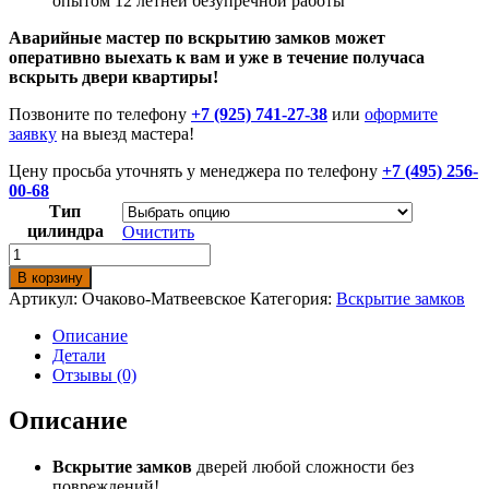
опытом 12 летней безупречной работы
Аварийные мастер по вскрытию замков может
оперативно выехать к вам и уже в течение получаса
вскрыть двери квартиры!
Позвоните по телефону
+7 (925) 741-27-38
или
оформите
заявку
на выезд мастера!
Цену просьба уточнять у менеджера по телефону
+7 (495) 256-
00-68
Тип
цилиндра
Очистить
Количество
товара
В корзину
Вскрытие
Артикул:
Очаково-Матвеевское
Категория:
Вскрытие замков
замков
в
Описание
районе
Детали
Очаково-
Отзывы (0)
Матвеевское
Описание
Вскрытие замков
дверей любой сложности без
повреждений!