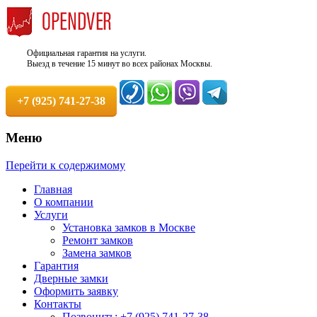
Официальная гарантия на услуги.
Выезд в течение 15 минут во всех районах Москвы.
+7 (925) 741-27-38
Меню
Недорого, Срочный выезд бесплатно.
Служба вскрытия и ремонта
Перейти к содержимому
Круглосуточно. 100% Гарантия!
замков +7 (925) 741-27-38
Главная
О компании
Услуги
Установка замков в Москве
Ремонт замков
Замена замков
Гарантия
Дверные замки
Оформить заявку
Контакты
Позвонить: +7 (925) 741-27-38