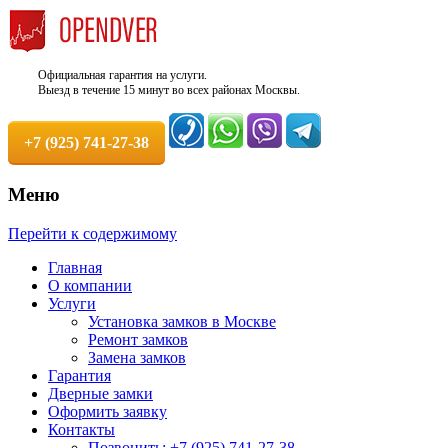
Официальная гарантия на услуги.
Выезд в течение 15 минут во всех районах Москвы.
+7 (925) 741-27-38
Меню
Недорого, Срочный выезд бесплатно.
Служба вскрытия и ремонта
Перейти к содержимому
Круглосуточно. 100% Гарантия!
замков +7 (925) 741-27-38
Главная
О компании
Услуги
Установка замков в Москве
Ремонт замков
Замена замков
Гарантия
Дверные замки
Оформить заявку
Контакты
Позвонить: +7 (925) 741-27-38