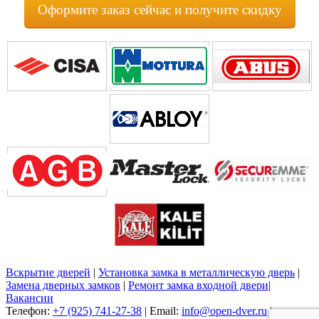
Оформите заказ сейчас и получите скидку
Вскрытие дверей
|
Установка замка в металлическую дверь
|
Замена дверных замков
|
Ремонт замка входной двери
|
Вакансии
Телефон:
+7 (925) 741-27-38
| Email:
info@open-dver.ru
|