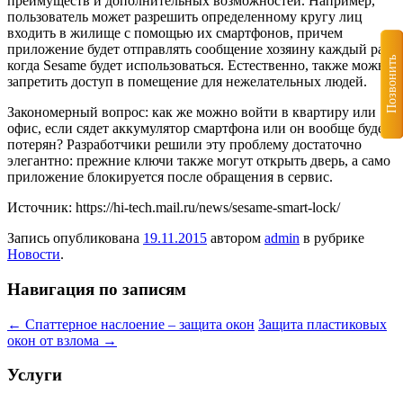
преимуществ и дополнительных возможностей. Например,
пользователь может разрешить определенному кругу лиц
входить в жилище с помощью их смартфонов, причем
приложение будет отправлять сообщение хозяину каждый раз,
Позвонить
когда Sesame будет использоваться. Естественно, также можно
запретить доступ в помещение для нежелательных людей.
Закономерный вопрос: как же можно войти в квартиру или
офис, если сядет аккумулятор смартфона или он вообще будет
потерян? Разработчики решили эту проблему достаточно
элегантно: прежние ключи также могут открыть дверь, а само
приложение блокируется после обращения в сервис.
Источник: https://hi-tech.mail.ru/news/sesame-smart-lock/
Запись опубликована
19.11.2015
автором
admin
в рубрике
Новости
.
Навигация по записям
←
Спаттерное наслоение – защита окон
Защита пластиковых
окон от взлома
→
Услуги