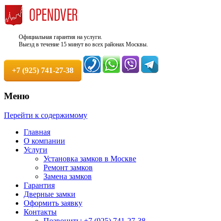
Официальная гарантия на услуги.
Выезд в течение 15 минут во всех районах Москвы.
+7 (925) 741-27-38
Меню
Недорого, Срочный выезд бесплатно.
Служба вскрытия и ремонта
Перейти к содержимому
Круглосуточно. 100% Гарантия!
замков +7 (925) 741-27-38
Главная
О компании
Услуги
Установка замков в Москве
Ремонт замков
Замена замков
Гарантия
Дверные замки
Оформить заявку
Контакты
Позвонить: +7 (925) 741-27-38