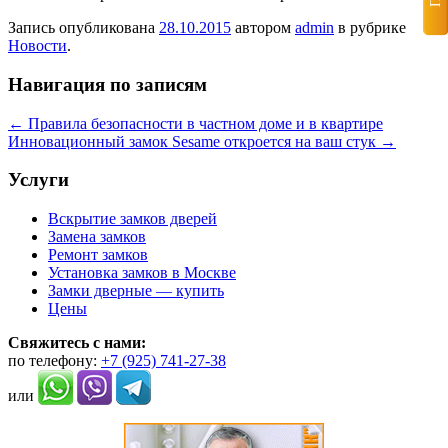
Запись опубликована
28.10.2015
автором
admin
в рубрике
Новости
.
Навигация по записям
←
Правила безопасности в частном доме и в квартире
Инновационный замок Sesame откроется на ваш стук
→
Услуги
Вскрытие замков дверей
Замена замков
Ремонт замков
Установка замков в Москве
Замки дверные — купить
Цены
Свяжитесь с нами:
по телефону:
+7 (925) 741-27-38
или