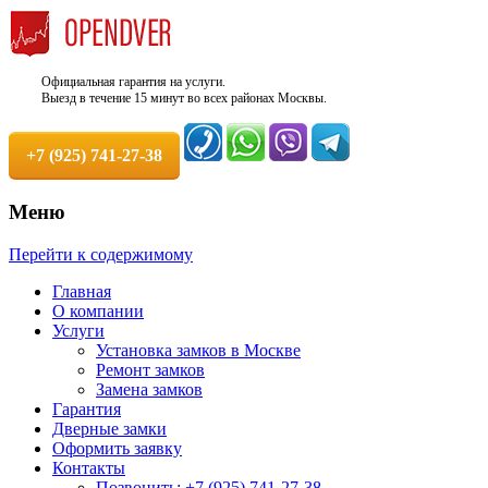
Официальная гарантия на услуги.
Выезд в течение 15 минут во всех районах Москвы.
+7 (925) 741-27-38
Меню
Недорого, Срочный выезд бесплатно.
Служба вскрытия и ремонта
Перейти к содержимому
Круглосуточно. 100% Гарантия!
замков +7 (925) 741-27-38
Главная
О компании
Услуги
Установка замков в Москве
Ремонт замков
Замена замков
Гарантия
Дверные замки
Оформить заявку
Контакты
Позвонить: +7 (925) 741-27-38